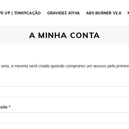
E UP | TONIFICAÇÃO
GRAVIDEZ ATIVA
ABS BURNER V2.0
A MINHA CONTA
r uma, a mesma será criada quando comprares um acesso pela primeir
atório
Obrigatório
site
*