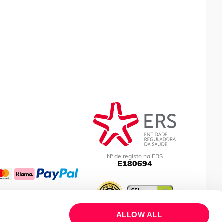
Nº de registo na ERS
E180694
ALLOW ALL