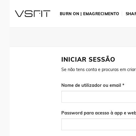
Skip
to
BURN ON | EMAGRECIMENTO
SHAP
content
INICIAR SESSÃO
Se não tens conta e procuras em cria
Obrig
Nome de utilizador ou email
*
Password para acesso à app e web