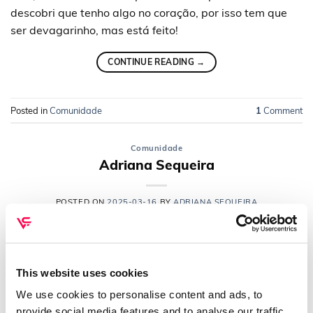
descobri que tenho algo no coração, por isso tem que
ser devagarinho, mas está feito!
CONTINUE READING
→
Posted in
Comunidade
1
Comment
Comunidade
Adriana Sequeira
POSTED ON
2025-03-16
BY
ADRIANA SEQUEIRA
Olá olá 👋 tenho uma questão em relação aos treinos,
ainda não fiz nenhum estou ainda a explorar a app,
This website uses cookies
quando carregamos no treino 1 temos que fazer esses
We use cookies to personalise content and ads, to
treinos todos num dia?
provide social media features and to analyse our traffic.