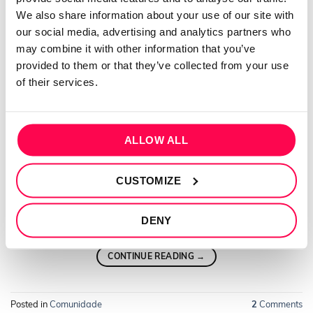
We also share information about your use of our site with
CONTINUE READING
→
our social media, advertising and analytics partners who
may combine it with other information that you’ve
provided to them or that they’ve collected from your use
Posted in
Comunidade
2
Comments
of their services.
Comunidade
Adriana Sequeira
ALLOW ALL
POSTED ON
2025-03-13
BY
ADRIANA SEQUEIRA
CUSTOMIZE
Meninas que fazem marmitas, vocês congelam ou só
DENY
fazem as que vão comer na semana?
CONTINUE READING
→
Posted in
Comunidade
2
Comments