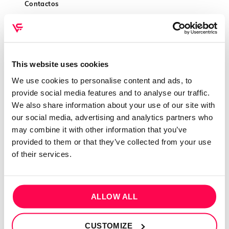
Contactos
Conta cliente
Recuperar Password
INFORMAÇÕES
This website uses cookies
We use cookies to personalise content and ads, to
Política de privacidade
provide social media features and to analyse our traffic.
Termos e condições
We also share information about your use of our site with
Resolução de conflitos
our social media, advertising and analytics partners who
may combine it with other information that you’ve
Livro de reclamações
provided to them or that they’ve collected from your use
of their services.
SEGUE-NOS
ALLOW ALL
PAGAMENTOS
CUSTOMIZE