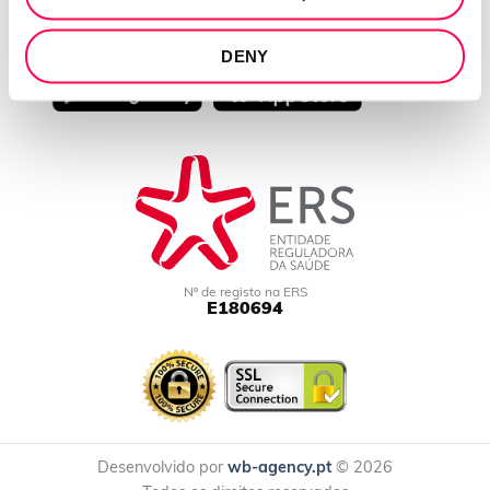
APP DOWNLOAD
DENY
Nº de registo na ERS
E180694
Desenvolvido por
wb-agency.pt
© 2026