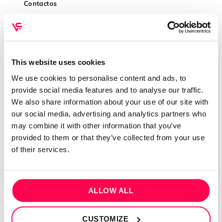
Contactos
Conta cliente
Recuperar Password
INFORMAÇÕES
This website uses cookies
We use cookies to personalise content and ads, to
Política de privacidade
provide social media features and to analyse our traffic.
Termos e condições
We also share information about your use of our site with
Resolução de conflitos
our social media, advertising and analytics partners who
may combine it with other information that you’ve
Livro de reclamações
provided to them or that they’ve collected from your use
of their services.
SEGUE-NOS
ALLOW ALL
PAGAMENTOS
CUSTOMIZE