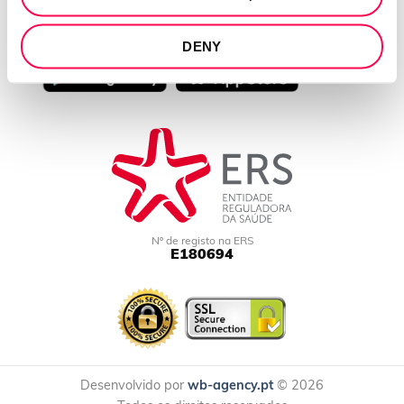
APP DOWNLOAD
DENY
Nº de registo na ERS
E180694
Desenvolvido por
wb-agency.pt
© 2026