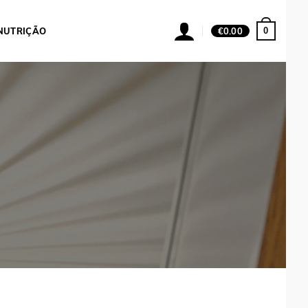
0
NUTRIÇÃO
€
0.00