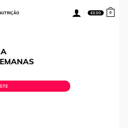
0
NUTRIÇÃO
€
0.00
MA
SEMANAS
STE