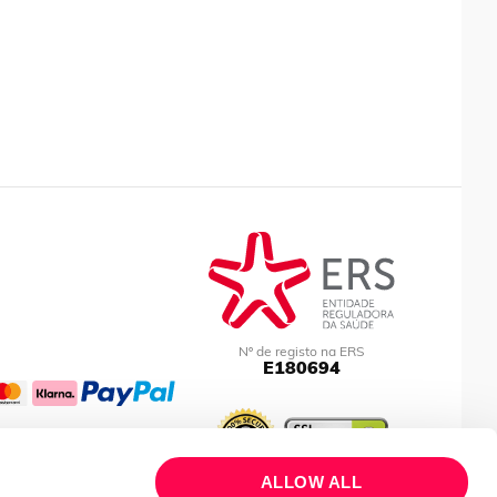
Nº de registo na ERS
E180694
ALLOW ALL