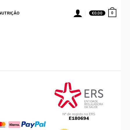
0
NUTRIÇÃO
€
0.00
Nº de registo na ERS
E180694