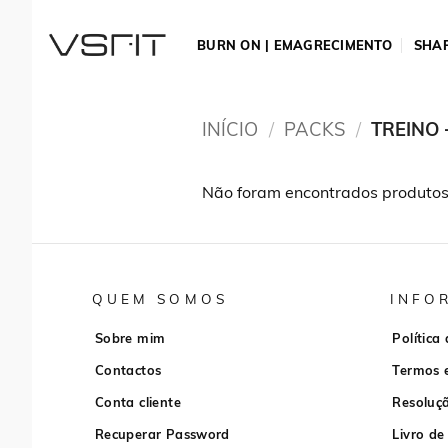
Skip
to
BURN ON | EMAGRECIMENTO
SHAP
content
INÍCIO
/
PACKS
/
TREINO 
Não foram encontrados produtos
QUEM SOMOS
INFO
Sobre mim
Política
Contactos
Termos 
Conta cliente
Resoluçã
Recuperar Password
Livro de