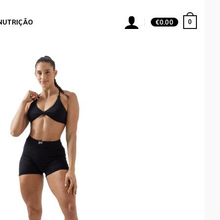
0
NUTRIÇÃO
€
0.00