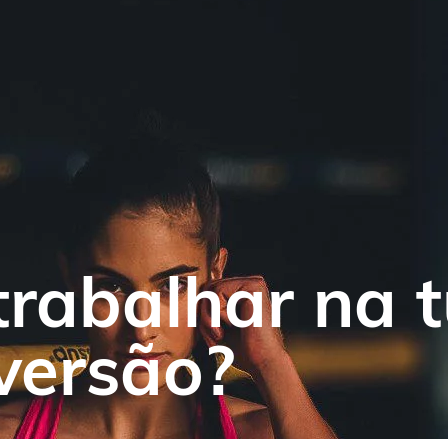
rabalhar na 
versão?