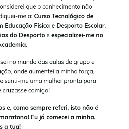
considerei que o conhecimento não
diquei-me a:
Curso Tecnológico de
m Educação Física e Desporto Escolar
,
ias do Desporto
e
especializei-me no
 Academia
.
sei no mundo das aulas de grupo e
ação, onde aumentei a minha força,
z e senti-me uma mulher pronta para
e cruzasse comigo!
s e, como sempre referi, isto não é
 maratona!
Eu já comecei a minha,
s a tua!