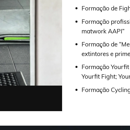
Formação de Fight
Formação profissi
matwork AAPI”
Formação de “Med
extintores e prim
Formação Yourfit
Yourfit Fight; You
Formação Cycling