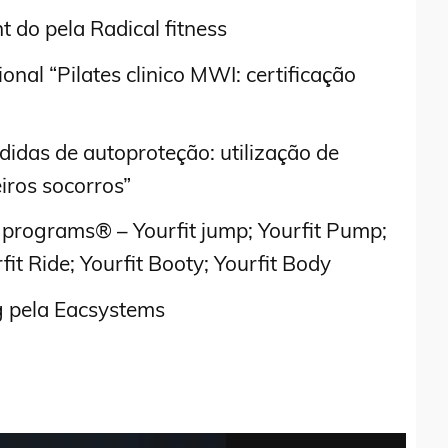
 do pela Radical fitness
onal “Pilates clinico MWI: certificação
idas de autoproteção: utilização de
eiros socorros”
 programs® – Yourfit jump; Yourfit Pump;
rfit Ride; Yourfit Booty; Yourfit Body
 pela Eacsystems