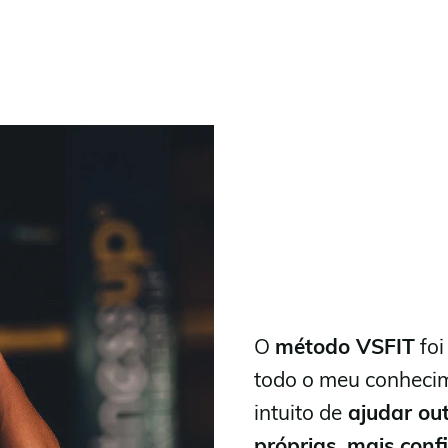
O
método VSFIT
foi
todo o meu conhecim
intuito de
ajudar out
próprias, mais conf