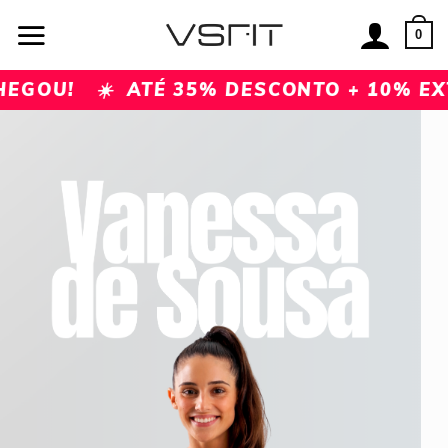
Skip
to
0
content
U! ☀️ ATÉ 35% DESCONTO + 10% EXTR