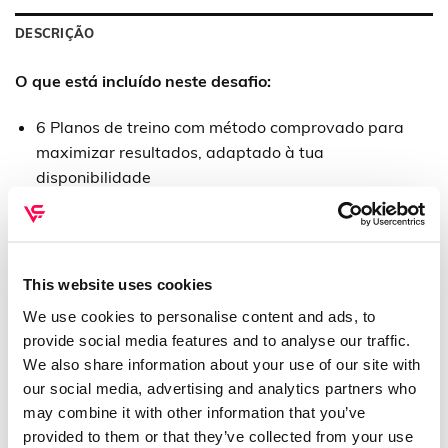
DESCRIÇÃO
O que está incluído neste desafio:
6 Planos de treino com método comprovado para
maximizar resultados, adaptado à tua
disponibilidade
Plano alimentar estratégico de acordo com o teu
objetivo de tonificação e definição ou tonificação e
aumento de massa muscular
(OFERTA)
This website uses cookies
Programa de Mobilidade – FlexFlow
(OFERTA)
We use cookies to personalise content and ads, to
eBook com 50 Receitas Fit na airfryer
(OFERTA)
provide social media features and to analyse our traffic.
We also share information about your use of our site with
Acesso à App Vsfit durante 12 meses
our social media, advertising and analytics partners who
Vídeos explicativos de cada exercício: Igual a ter um
may combine it with other information that you’ve
personal trainer ao teu lado
provided to them or that they’ve collected from your use