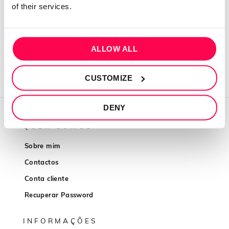
Monitorização de progresso
of their services.
Comunidade de Mulheres VSFIT
Suporte diário disponível
ALLOW ALL
CUSTOMIZE
DENY
QUEM SOMOS
Sobre mim
Contactos
Conta cliente
Recuperar Password
INFORMAÇÕES