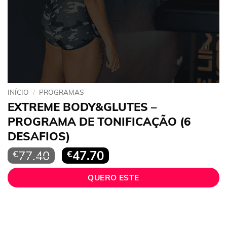
INÍCIO
/
PROGRAMAS
EXTREME BODY&GLUTES –
PROGRAMA DE TONIFICAÇÃO (6
DESAFIOS)
O
O
€
77.40
€
47.70
preço
preço
original
atual
QUERO ESTE
era:
é:
€77.40.
€47.70.