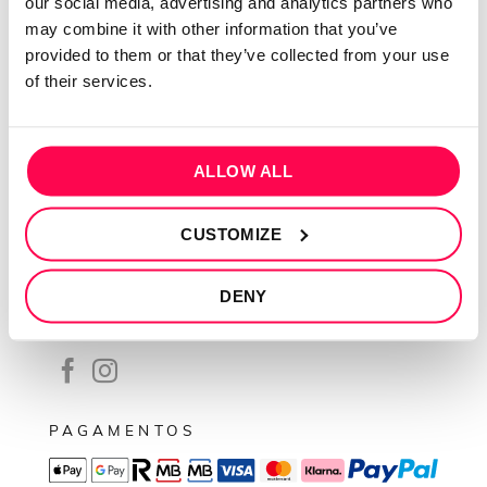
our social media, advertising and analytics partners who
Contactos
may combine it with other information that you’ve
Conta cliente
provided to them or that they’ve collected from your use
Recuperar Password
of their services.
INFORMAÇÕES
Política de privacidade
ALLOW ALL
Termos e condições
CUSTOMIZE
Resolução de conflitos
Livro de reclamações
DENY
SEGUE-NOS
PAGAMENTOS