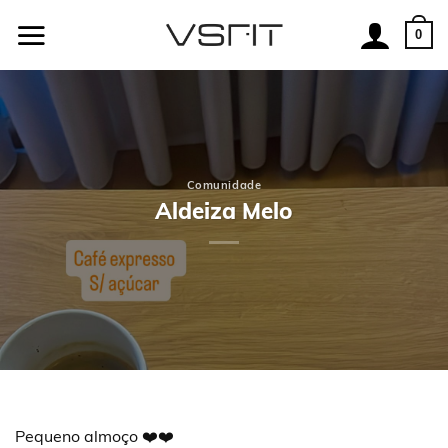
Skip
to
0
content
Comunidade
Aldeiza Melo
Pequeno almoço ❤️❤️