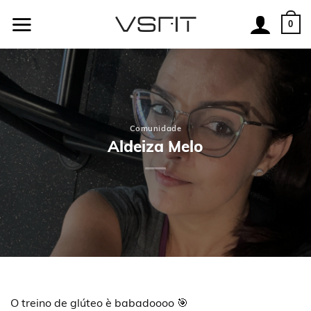
Skip
to
0
content
Comunidade
Aldeiza Melo
O treino de glúteo è babadoooo 🎯