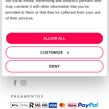
our social media, advertising and analytics partners who
Contactos
may combine it with other information that you’ve
Conta cliente
provided to them or that they’ve collected from your use
Recuperar Password
of their services.
INFORMAÇÕES
Política de privacidade
ALLOW ALL
Termos e condições
CUSTOMIZE
Resolução de conflitos
Livro de reclamações
DENY
SEGUE-NOS
PAGAMENTOS