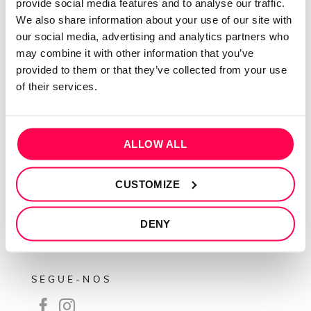
provide social media features and to analyse our traffic.
We also share information about your use of our site with
QUEM SOMOS
our social media, advertising and analytics partners who
Sobre mim
may combine it with other information that you’ve
provided to them or that they’ve collected from your use
Contactos
of their services.
Conta cliente
Recuperar Password
ALLOW ALL
INFORMAÇÕES
Política de privacidade
CUSTOMIZE
Termos e condições
Resolução de conflitos
DENY
Livro de reclamações
SEGUE-NOS