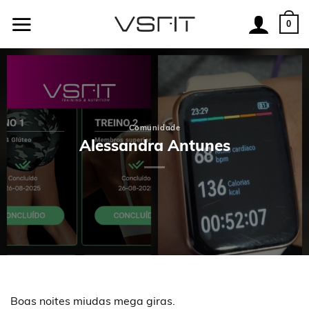
Skip
to
0
content
Comunidade
Alessandra Antunes
Boas noites miudas mega giras.