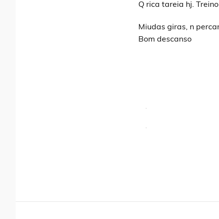
Q rica tareia hj. Trein
Miudas giras, n perca
Bom descanso