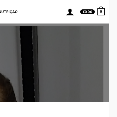
0
NUTRIÇÃO
€
0.00