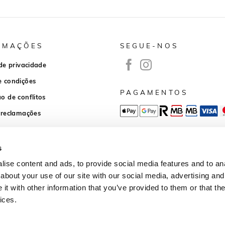
RMAÇÕES
SEGUE-NOS
 de privacidade
e condições
PAGAMENTOS
o de conflitos
 reclamações
APP DOWNLOAD
s
ise content and ads, to provide social media features and to anal
about your use of our site with our social media, advertising and
t with other information that you’ve provided to them or that the
ices.
Desenvolvido por
wb-agency.pt
© 2026
Todos os direitos reservados