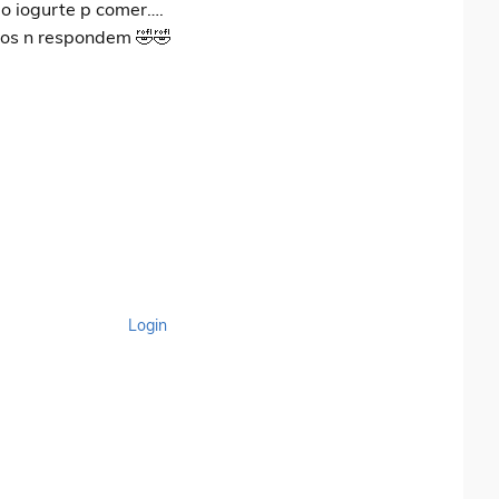
o iogurte p comer….
aços n respondem 🤣🤣
Login