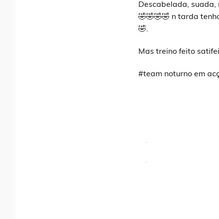
Descabelada, suada, 
🤣🤣🤣🤣 n tarda tenh
🤣.
Mas treino feito satifei
#team noturno em acç