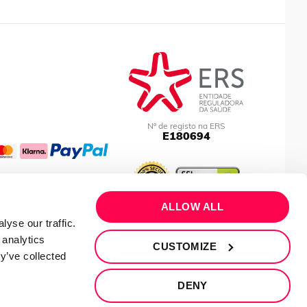
Nº de registo na ERS
E180694
ALLOW ALL
yse our traffic.
 analytics
CUSTOMIZE
y’ve collected
DENY