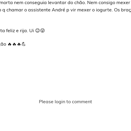
morta nem conseguia levantar do chão. Nem consigo mexer 
o q chamar o assistente André p vir mexer o iogurte. Os br
ta feliz e rija. Ui 😉😜
ão 🔥🔥🔥💪
Please login to comment