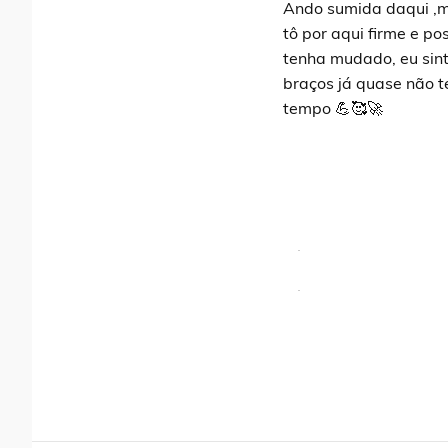
Ando sumida daqui ,ma
tô por aqui firme e p
tenha mudado, eu sint
braços já quase não te
tempo 💪🥰🚀