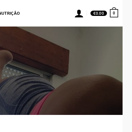
0
NUTRIÇÃO
€
0.00