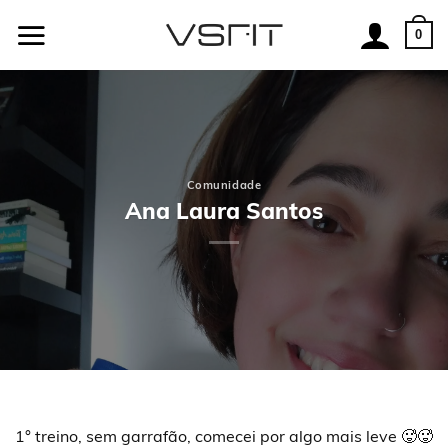
Skip
to
0
content
Comunidade
Ana Laura Santos
1° treino, sem garrafão, comecei por algo mais leve 🥵🥵