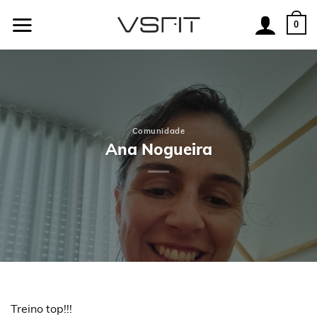
Skip
to
0
content
Comunidade
Ana Nogueira
Treino top!!!