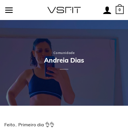
Skip
to
0
content
Comunidade
Andreia Dias
Feito.. Primeiro dia 👌👌