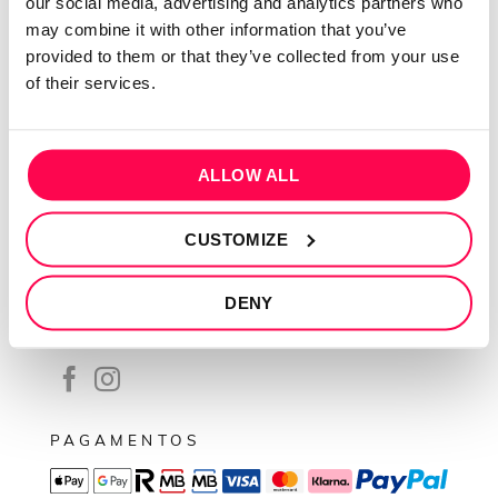
our social media, advertising and analytics partners who
Contactos
may combine it with other information that you’ve
Conta cliente
provided to them or that they’ve collected from your use
Recuperar Password
of their services.
INFORMAÇÕES
Política de privacidade
ALLOW ALL
Termos e condições
CUSTOMIZE
Resolução de conflitos
Livro de reclamações
DENY
SEGUE-NOS
PAGAMENTOS