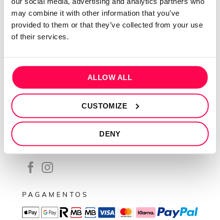
our social media, advertising and analytics partners who
Contactos
may combine it with other information that you’ve
Conta cliente
provided to them or that they’ve collected from your use
Recuperar Password
of their services.
INFORMAÇÕES
Política de privacidade
ALLOW ALL
Termos e condições
CUSTOMIZE
Resolução de conflitos
Livro de reclamações
DENY
SEGUE-NOS
PAGAMENTOS