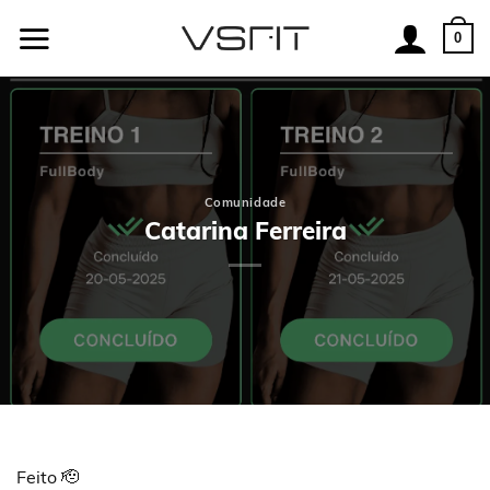
Skip
to
0
content
Comunidade
Catarina Ferreira
Feito 🫡