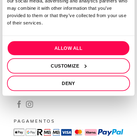
our social media, advertising and analytics partners who
Contactos
may combine it with other information that you’ve
Conta cliente
provided to them or that they’ve collected from your use
Recuperar Password
of their services.
INFORMAÇÕES
Política de privacidade
ALLOW ALL
Termos e condições
CUSTOMIZE
Resolução de conflitos
Livro de reclamações
DENY
SEGUE-NOS
PAGAMENTOS