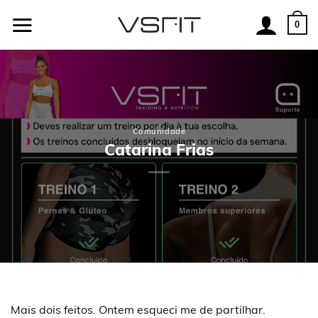
Skip
to
0
content
Comunidade
Catarina Frias
Mais dois feitos. Ontem esqueci me de partilhar.