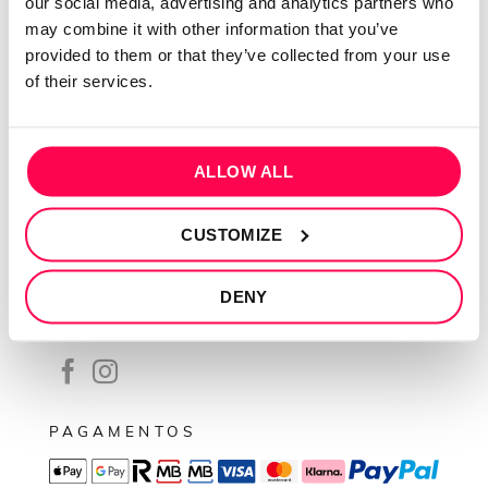
our social media, advertising and analytics partners who
Contactos
may combine it with other information that you’ve
Conta cliente
provided to them or that they’ve collected from your use
Recuperar Password
of their services.
INFORMAÇÕES
Política de privacidade
ALLOW ALL
Termos e condições
CUSTOMIZE
Resolução de conflitos
Livro de reclamações
DENY
SEGUE-NOS
PAGAMENTOS