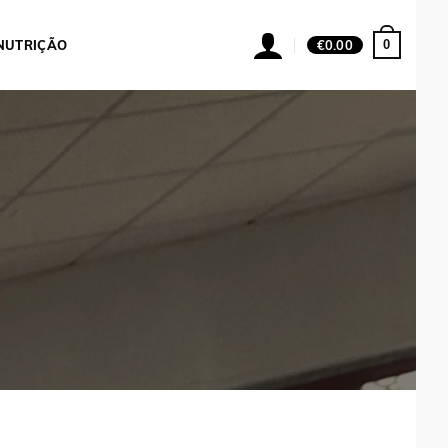
0
NUTRIÇÃO
€
0.00