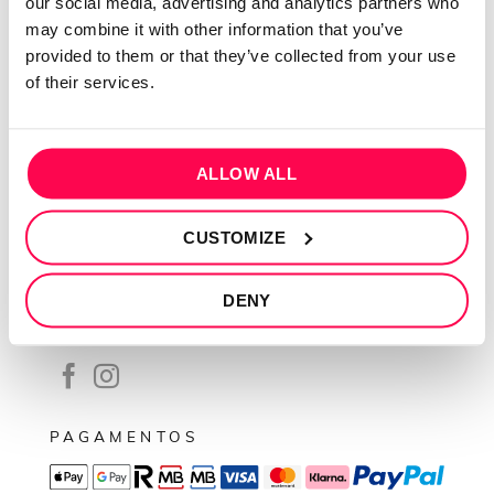
our social media, advertising and analytics partners who
Contactos
may combine it with other information that you’ve
Conta cliente
provided to them or that they’ve collected from your use
Recuperar Password
of their services.
INFORMAÇÕES
Política de privacidade
ALLOW ALL
Termos e condições
CUSTOMIZE
Resolução de conflitos
Livro de reclamações
DENY
SEGUE-NOS
PAGAMENTOS