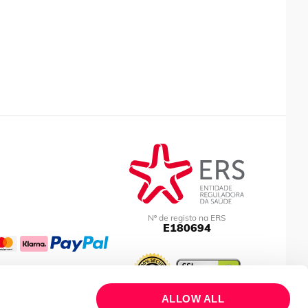
Nº de registo na ERS
E180694
ALLOW ALL