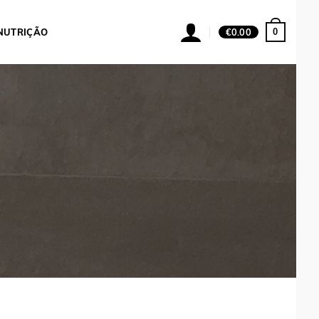
0
NUTRIÇÃO
€
0.00