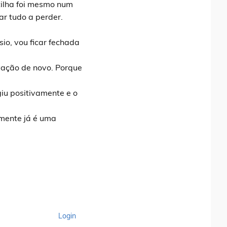
tilha foi mesmo num
r tudo a perder.
io, vou ficar fechada
vação de novo. Porque
giu positivamente e o
 mente já é uma
Login