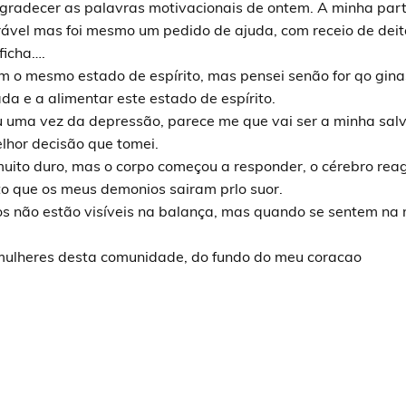
gradecer as palavras motivacionais de ontem. A minha par
vel mas foi mesmo um pedido de ajuda, com receio de deita
ficha….
m o mesmo estado de espírito, mas pensei senão for qo ginas
da e a alimentar este estado de espírito.
u uma vez da depressão, parece me que vai ser a minha sal
melhor decisão que tomei.
i muito duro, mas o corpo começou a responder, o cérebro rea
nto que os meus demonios sairam prlo suor.
os não estão visíveis na balança, mas quando se sentem na
ulheres desta comunidade, do fundo do meu coracao