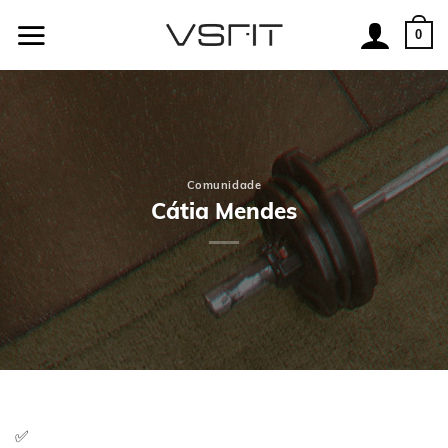
Skip
to
0
content
Comunidade
Cátia Mendes
✅