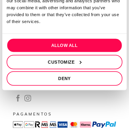
our social media, advertising and analytics partners who
Contactos
may combine it with other information that you’ve
Conta cliente
provided to them or that they’ve collected from your use
Recuperar Password
of their services.
INFORMAÇÕES
Política de privacidade
ALLOW ALL
Termos e condições
CUSTOMIZE
Resolução de conflitos
Livro de reclamações
DENY
SEGUE-NOS
PAGAMENTOS