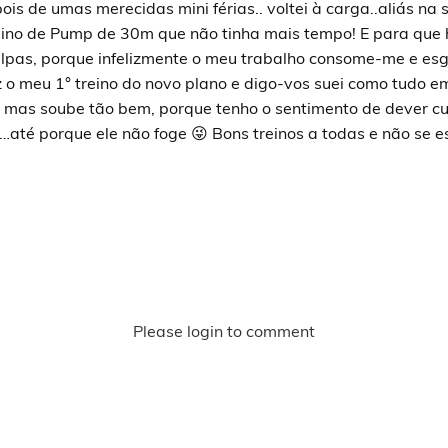
is de umas merecidas mini férias.. voltei à carga..aliás na 
eino de Pump de 30m que não tinha mais tempo! E para que
ulpas, porque infelizmente o meu trabalho consome-me e es
z o meu 1° treino do novo plano e digo-vos suei como tudo 
 mas soube tão bem, porque tenho o sentimento de dever cu
o…até porque ele não foge 😜 Bons treinos a todas e não se 
Please login to comment