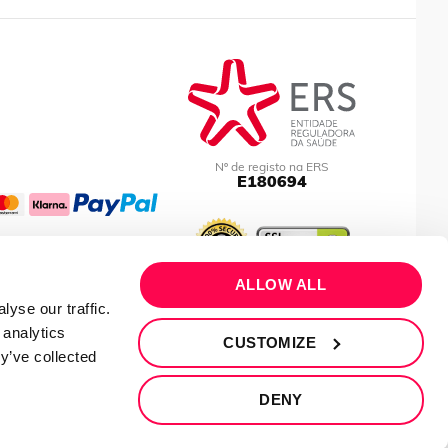
Nº de registo na ERS
E180694
ALLOW ALL
yse our traffic.
 analytics
CUSTOMIZE
y’ve collected
DENY