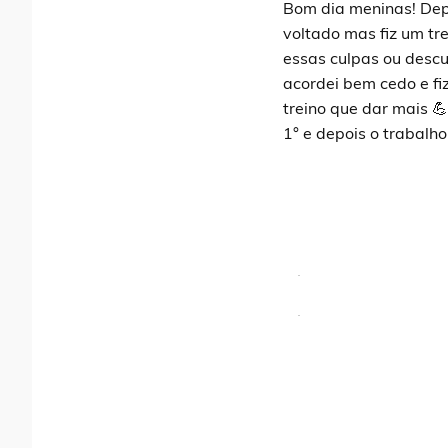
Bom dia meninas! Depo
voltado mas fiz um tr
essas culpas ou desc
acordei bem cedo e fi
treino que dar mais 
1° e depois o trabalh