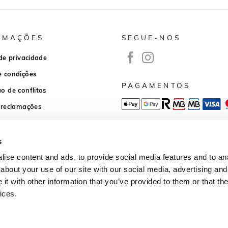
RMAÇÕES
SEGUE-NOS
 de privacidade
e condições
PAGAMENTOS
o de conflitos
 reclamações
APP DOWNLOAD
s
ise content and ads, to provide social media features and to anal
about your use of our site with our social media, advertising and
t with other information that you’ve provided to them or that the
ices.
Desenvolvido por
wb-agency.pt
© 2026
Todos os direitos reservados