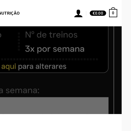
0
NUTRIÇÃO
€
0.00