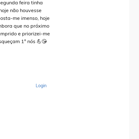
segunda feira tinha
 hoje não houvesse
gosta-me imenso, hoje
embora que no próximo
mprido e priorizei-me
esqueçam 1° nós 💪😘
Login