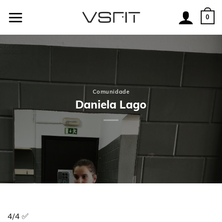
Skip
to
0
content
Comunidade
Daniela Lago
4/4 ✅