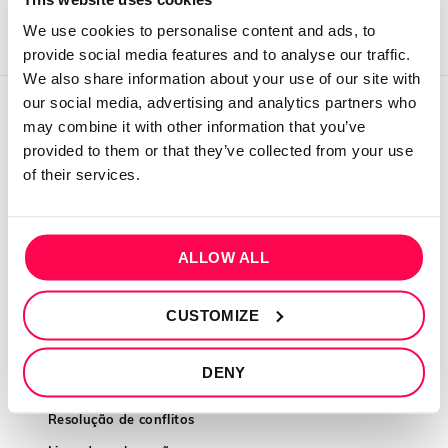
We use cookies to personalise content and ads, to
provide social media features and to analyse our traffic.
We also share information about your use of our site with
our social media, advertising and analytics partners who
may combine it with other information that you’ve
QUEM SOMOS
provided to them or that they’ve collected from your use
Sobre mim
of their services.
Contactos
Conta cliente
ALLOW ALL
Recuperar Password
CUSTOMIZE
INFORMAÇÕES
Política de privacidade
DENY
Termos e condições
Resolução de conflitos