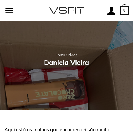
Skip
to
0
content
Comunidade
Daniela Vieira
Aqui está os molhos que encomendei são muito