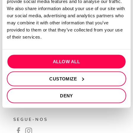
provide social media features and to analyse our traffic.
We also share information about your use of our site with
QUEM SOMOS
our social media, advertising and analytics partners who
Sobre mim
may combine it with other information that you’ve
provided to them or that they’ve collected from your use
Contactos
of their services.
Conta cliente
Recuperar Password
ALLOW ALL
INFORMAÇÕES
Política de privacidade
CUSTOMIZE
Termos e condições
Resolução de conflitos
DENY
Livro de reclamações
SEGUE-NOS