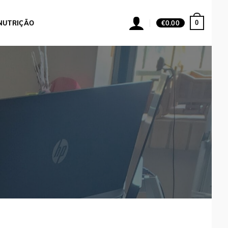
0
NUTRIÇÃO
€
0.00