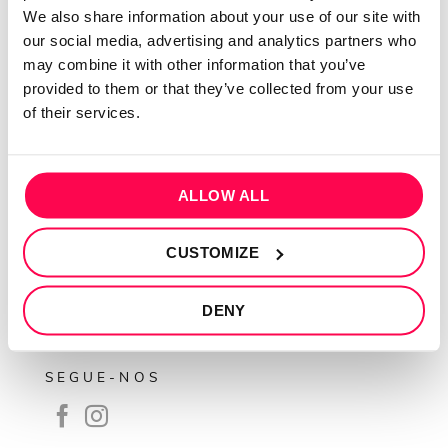
QUEM SOMOS
We also share information about your use of our site with
our social media, advertising and analytics partners who
Sobre mim
may combine it with other information that you’ve
Contactos
provided to them or that they’ve collected from your use
Conta cliente
of their services.
Recuperar Password
INFORMAÇÕES
ALLOW ALL
Política de privacidade
CUSTOMIZE
Termos e condições
Resolução de conflitos
DENY
Livro de reclamações
SEGUE-NOS