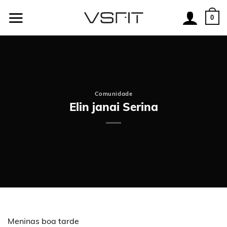
Skip
to
0
content
Comunidade
Elin janai Serina
Meninas boa tarde