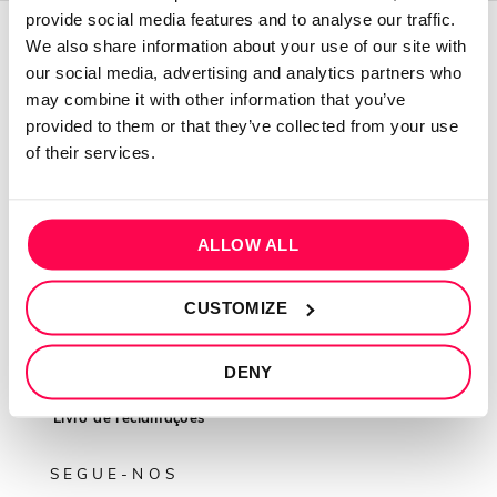
provide social media features and to analyse our traffic.
We also share information about your use of our site with
QUEM SOMOS
our social media, advertising and analytics partners who
may combine it with other information that you’ve
Sobre mim
provided to them or that they’ve collected from your use
Contactos
of their services.
Conta cliente
Recuperar Password
ALLOW ALL
INFORMAÇÕES
CUSTOMIZE
Política de privacidade
Termos e condições
DENY
Resolução de conflitos
Livro de reclamações
SEGUE-NOS