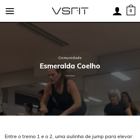
Skip
to
0
content
Comunidade
Esmeralda Coelho
Entre o treino 1 e o 2, uma aulinha de jump para elevar