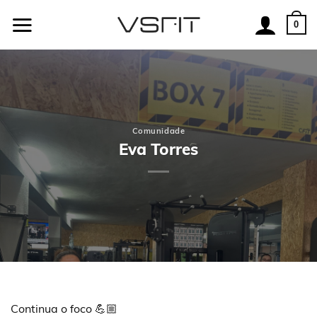
Skip
to
0
content
Comunidade
Eva Torres
Continua o foco 💪🏼