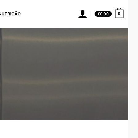
0
NUTRIÇÃO
€
0.00