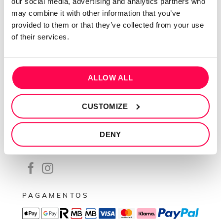
our social media, advertising and analytics partners who
Contactos
may combine it with other information that you’ve
Conta cliente
provided to them or that they’ve collected from your use
Recuperar Password
of their services.
INFORMAÇÕES
Política de privacidade
ALLOW ALL
Termos e condições
CUSTOMIZE
Resolução de conflitos
Livro de reclamações
DENY
SEGUE-NOS
PAGAMENTOS