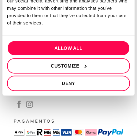
our social media, advertising and analytics partners who
Contactos
may combine it with other information that you’ve
Conta cliente
provided to them or that they’ve collected from your use
Recuperar Password
of their services.
INFORMAÇÕES
Política de privacidade
ALLOW ALL
Termos e condições
CUSTOMIZE
Resolução de conflitos
Livro de reclamações
DENY
SEGUE-NOS
PAGAMENTOS