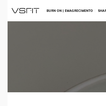
Skip
to
BURN ON | EMAGRECIMENTO
SHAP
content