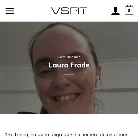
Skip
to
0
content
Comunidade
Laura Frade
13o treino, ha quem diga que é o numero do azar mas