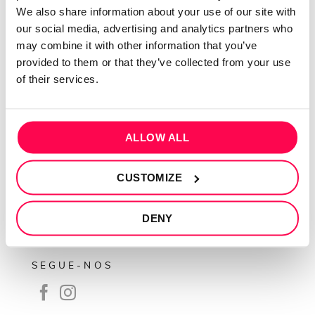
QUEM SOMOS
We also share information about your use of our site with
our social media, advertising and analytics partners who
Sobre mim
may combine it with other information that you’ve
Contactos
provided to them or that they’ve collected from your use
Conta cliente
of their services.
Recuperar Password
INFORMAÇÕES
ALLOW ALL
Política de privacidade
CUSTOMIZE
Termos e condições
Resolução de conflitos
DENY
Livro de reclamações
SEGUE-NOS