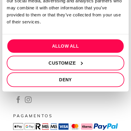
our social media, advertising and analytics partners who
Contactos
may combine it with other information that you’ve
Conta cliente
provided to them or that they’ve collected from your use
Recuperar Password
of their services.
INFORMAÇÕES
Política de privacidade
ALLOW ALL
Termos e condições
CUSTOMIZE
Resolução de conflitos
Livro de reclamações
DENY
SEGUE-NOS
PAGAMENTOS