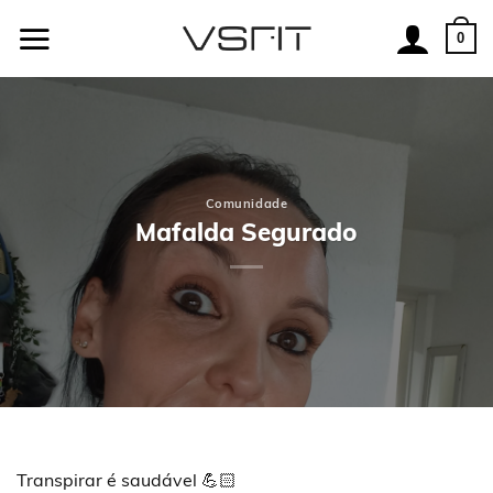
Skip
to
0
content
Comunidade
Mafalda Segurado
Transpirar é saudável 💪🏻