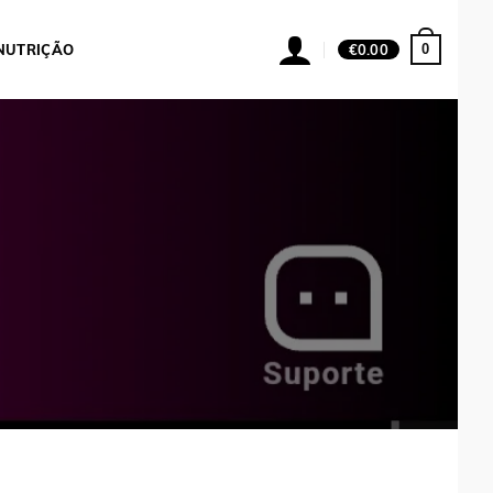
0
NUTRIÇÃO
€
0.00