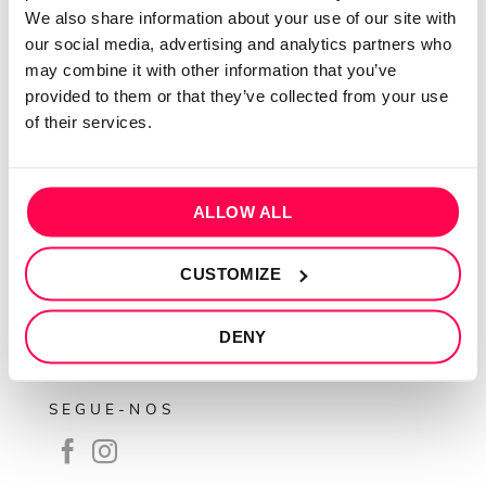
QUEM SOMOS
We also share information about your use of our site with
our social media, advertising and analytics partners who
Sobre mim
may combine it with other information that you’ve
Contactos
provided to them or that they’ve collected from your use
Conta cliente
of their services.
Recuperar Password
INFORMAÇÕES
ALLOW ALL
Política de privacidade
CUSTOMIZE
Termos e condições
Resolução de conflitos
DENY
Livro de reclamações
SEGUE-NOS