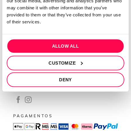
our social media, advertising and analytics partners who
Contactos
may combine it with other information that you’ve
Conta cliente
provided to them or that they’ve collected from your use
Recuperar Password
of their services.
INFORMAÇÕES
Política de privacidade
ALLOW ALL
Termos e condições
CUSTOMIZE
Resolução de conflitos
Livro de reclamações
DENY
SEGUE-NOS
PAGAMENTOS