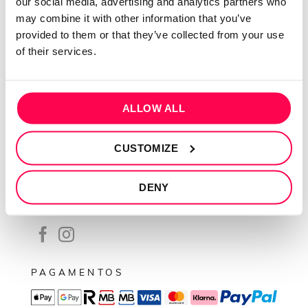
our social media, advertising and analytics partners who
Contactos
may combine it with other information that you’ve
Conta cliente
provided to them or that they’ve collected from your use
Recuperar Password
of their services.
INFORMAÇÕES
Política de privacidade
ALLOW ALL
Termos e condições
CUSTOMIZE
Resolução de conflitos
Livro de reclamações
DENY
SEGUE-NOS
PAGAMENTOS