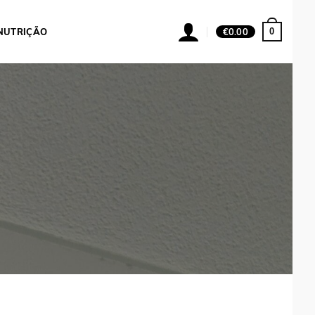
0
NUTRIÇÃO
€
0.00