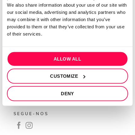
QUEM SOMOS
We also share information about your use of our site with
our social media, advertising and analytics partners who
Sobre mim
may combine it with other information that you’ve
Contactos
provided to them or that they’ve collected from your use
Conta cliente
of their services.
Recuperar Password
INFORMAÇÕES
ALLOW ALL
Política de privacidade
CUSTOMIZE
Termos e condições
Resolução de conflitos
DENY
Livro de reclamações
SEGUE-NOS