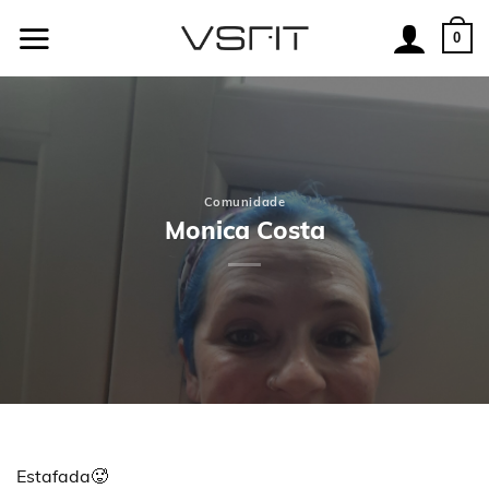
Skip
to
0
content
Comunidade
Monica Costa
Estafada🥵